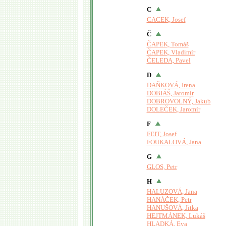
C
CACEK, Josef
Č
ČAPEK, Tomáš
ČAPEK, Vladimír
ČELEDA, Pavel
D
DAŇKOVÁ, Irena
DOBIÁŠ, Jaromír
DOBROVOLNÝ, Jakub
DOLEČEK, Jaromír
F
FEIT, Josef
FOUKALOVÁ, Jana
G
GLOS, Petr
H
HALUZOVÁ, Jana
HANÁČEK, Petr
HANUŠOVÁ, Jitka
HEJTMÁNEK, Lukáš
HLADKÁ, Eva