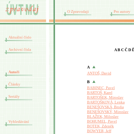
O Zpravodaji
Pro autory
Aktuální číslo
Archivní čísla
A
B
C
Č
D
A
Autoři
ANTOŠ, David
B
Články
BABINEC, Pavel
BARTOŠ, Karel
Seriály
BARTOŠEK, Miroslav
BARTOŠKOVÁ, Lenka
BENEŠOVSKÁ, Broňa
BENEŠOVSKÝ, Miroslav
BLAŽEK, Miloslav
BOHUMEL, Pavel
Vyhledávání
BOTEK, Zdeněk
BOWYER, Jeff