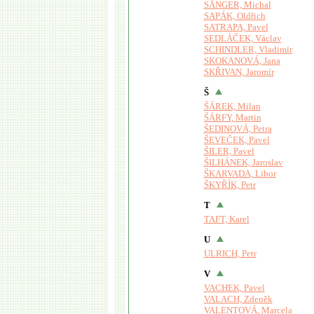
SÄNGER, Michal
SAPÁK, Oldřich
SATRAPA, Pavel
SEDLÁČEK, Václav
SCHINDLER, Vladimír
SKOKANOVÁ, Jana
SKŘIVAN, Jaromír
Š
ŠÁREK, Milan
ŠÁRFY, Martin
ŠEDINOVÁ, Petra
ŠEVEČEK, Pavel
ŠILER, Pavel
ŠILHÁNEK, Jaroslav
ŠKARVADA, Libor
ŠKYŘÍK, Petr
T
TAFT, Karel
U
ULRICH, Petr
V
VACHEK, Pavel
VALACH, Zdeněk
VALENTOVÁ, Marcela