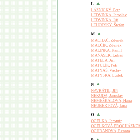
L
LÁZNICKÝ, Petr
LEDVINKA, Jaroslav
LEDVINKA, Jiří
LEHOTSKÝ, Štefan
M
MACHAČ, Zdeněk
MALČÍK, Zdeněk
MALINKA, Kamil
MAŇÁSEK, Lukáš
MATELA, Jiří
MATULÍK, Petr
MATYÁŠ, Václav
MATYSKA, Luděk
N
NAVRÁTIL, Jiří
NEKUDA, Jaroslav
NEMEŠKALOVÁ, Hana
NEUBERTOVÁ, Jana
O
OCELKA, Jaromír
OCELKOVÁ-PROCHÁZKOVÁ
OCHRANOVÁ, Renata