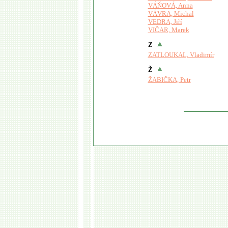
VÁŇOVÁ, Anna
VÁVRA, Michal
VEDRA, Jiří
VIČAR, Marek
Z
ZATLOUKAL, Vladimír
Ž
ŽABIČKA, Petr