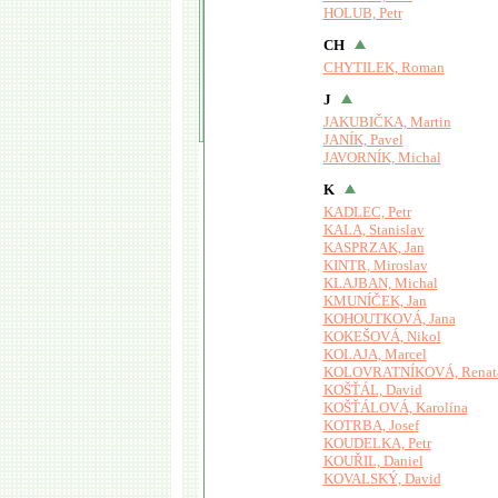
HOLUB, Petr
CH
CHYTILEK, Roman
J
JAKUBIČKA, Martin
JANÍK, Pavel
JAVORNÍK, Michal
K
KADLEC, Petr
KALA, Stanislav
KASPRZAK, Jan
KINTR, Miroslav
KLAJBAN, Michal
KMUNÍČEK, Jan
KOHOUTKOVÁ, Jana
KOKEŠOVÁ, Nikol
KOLAJA, Marcel
KOLOVRATNÍKOVÁ, Renat
KOŠŤÁL, David
KOŠŤÁLOVÁ, Karolína
KOTRBA, Josef
KOUDELKA, Petr
KOUŘIL, Daniel
KOVALSKÝ, David