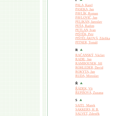
P
PALA, Karel
PASEKA, Jan
PAVLÍK, Roman
PAVLOVIČ, Jan
PELIKÁN, Jaroslav
PEŠA, Radim
PETLAN, Ivan
PIŠTĚK, Petr
PIŠTĚLÁKOVÁ, Zdeňka
PITNER, Tomáš
R
RAČANSKÝ, Václav
RADIL, Jan
RAMBOUSEK, Jiří
ROHLEDER, David
ROKYTA, Jan
RUDA, Miroslav
Ř
ŘÁDEK, Vít
ŘEPIŠOVÁ, Zuzana
S
SAITL, Marek
SAKKERS, H. B.
SALVET, Zdeněk