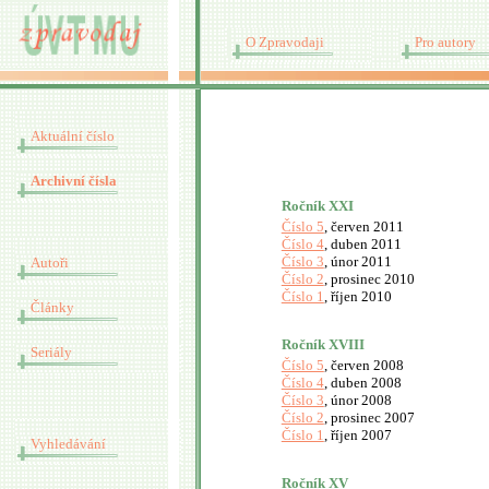
O Zpravodaji
Pro autory
Aktuální číslo
Archivní čísla
Ročník XXI
Číslo 5
, červen 2011
Číslo 4
, duben 2011
Číslo 3
, únor 2011
Autoři
Číslo 2
, prosinec 2010
Číslo 1
, říjen 2010
Články
Ročník XVIII
Seriály
Číslo 5
, červen 2008
Číslo 4
, duben 2008
Číslo 3
, únor 2008
Číslo 2
, prosinec 2007
Číslo 1
, říjen 2007
Vyhledávání
Ročník XV